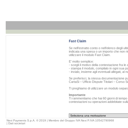
Fast Claim
Se nell'estratto conto o nell’elenco degli ul
indicata una spesa o un importo che non ric
utilizzare il modulo Fast Claim.
E’ molto semplice:
- scegli il motivo della contestazione fra le 
- stampa il modulo, compilalo in ogni sua pa
- invialo, insieme agli eventuali allegati, al
Se preferisci, la stessa documentazione può
CartaSi – Ufficio Dispute Titolari – Corso
Ti preghiamo di utilizzare un modulo separ
Importante
Ti rammentiamo che hai 60 giorni di tempo da
contestazioni su operazioni addebitate sulla
Nexi Payments S.p.A. © 2019 | Membro del Gruppo IVA Nexi P.IVA 10542790968
|
Dati societari