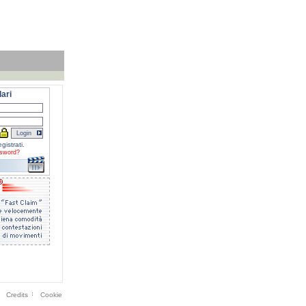
ari
gistrati.
sword?
Credits
Cookie