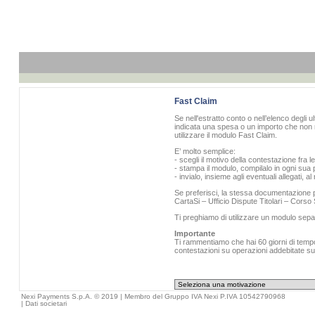
Fast Claim
Se nell'estratto conto o nell’elenco degli u
indicata una spesa o un importo che non r
utilizzare il modulo Fast Claim.
E’ molto semplice:
- scegli il motivo della contestazione fra l
- stampa il modulo, compilalo in ogni sua p
- invialo, insieme agli eventuali allegati, 
Se preferisci, la stessa documentazione pu
CartaSi – Ufficio Dispute Titolari – Cors
Ti preghiamo di utilizzare un modulo sepa
Importante
Ti rammentiamo che hai 60 giorni di tempo 
contestazioni su operazioni addebitate sull
Nexi Payments S.p.A. © 2019 | Membro del Gruppo IVA Nexi P.IVA 10542790968
|
Dati societari