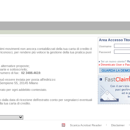
Area Accesso Titol
Username
ltimi movimenti non ancora contabilizzati della tua carta di credito è
iconosci, per rendere più veloce la gestione della tua pratica puoi
Password
Re
Sei un nuovo utente?
Dimenticato
User e Pas
e alternative proposte;
arte e sottoscrivilo;
al numero di fax:
02 3488.4619
.
ò essere inviata per posta all'indirizzo:
o Sempione 55, 20145 Milano
rato per ogni addebito contestato.
dalla data di ricezione dell’estratto conto per segnalarci eventuali
a tua carta di credito.
Scarica Acrobat Reader
Disclaimer