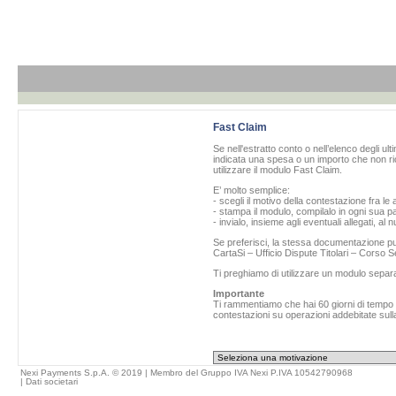
Fast Claim
Se nell'estratto conto o nell’elenco degli ul
indicata una spesa o un importo che non ric
utilizzare il modulo Fast Claim.
E’ molto semplice:
- scegli il motivo della contestazione fra le 
- stampa il modulo, compilalo in ogni sua pa
- invialo, insieme agli eventuali allegati, al
Se preferisci, la stessa documentazione può
CartaSi – Ufficio Dispute Titolari – Corso
Ti preghiamo di utilizzare un modulo separ
Importante
Ti rammentiamo che hai 60 giorni di tempo da
contestazioni su operazioni addebitate sulla
Nexi Payments S.p.A. © 2019 | Membro del Gruppo IVA Nexi P.IVA 10542790968
|
Dati societari