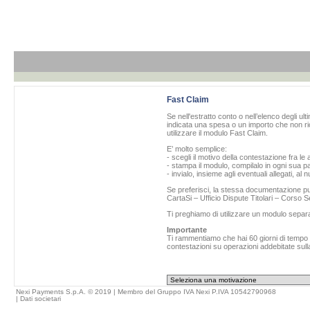
Fast Claim
Se nell'estratto conto o nell’elenco degli ul
indicata una spesa o un importo che non ric
utilizzare il modulo Fast Claim.
E’ molto semplice:
- scegli il motivo della contestazione fra le 
- stampa il modulo, compilalo in ogni sua pa
- invialo, insieme agli eventuali allegati, al
Se preferisci, la stessa documentazione può
CartaSi – Ufficio Dispute Titolari – Corso
Ti preghiamo di utilizzare un modulo separ
Importante
Ti rammentiamo che hai 60 giorni di tempo da
contestazioni su operazioni addebitate sulla
Nexi Payments S.p.A. © 2019 | Membro del Gruppo IVA Nexi P.IVA 10542790968
|
Dati societari