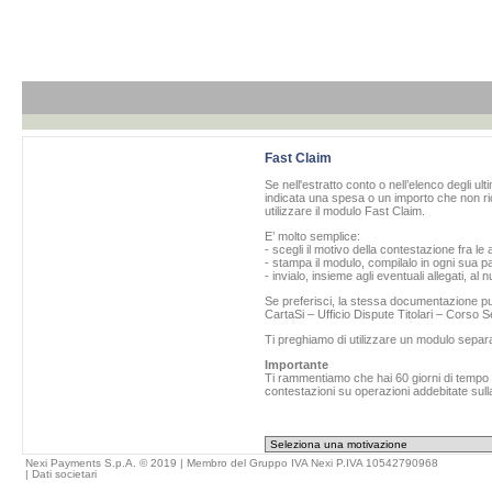
Fast Claim
Se nell'estratto conto o nell’elenco degli ul
indicata una spesa o un importo che non ric
utilizzare il modulo Fast Claim.
E’ molto semplice:
- scegli il motivo della contestazione fra le 
- stampa il modulo, compilalo in ogni sua pa
- invialo, insieme agli eventuali allegati, al
Se preferisci, la stessa documentazione può
CartaSi – Ufficio Dispute Titolari – Corso
Ti preghiamo di utilizzare un modulo separ
Importante
Ti rammentiamo che hai 60 giorni di tempo da
contestazioni su operazioni addebitate sulla
Nexi Payments S.p.A. © 2019 | Membro del Gruppo IVA Nexi P.IVA 10542790968
|
Dati societari