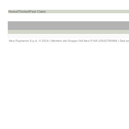
Home
/
Titolari
/Fast Claim
Nexi Payments S.p.A. © 2019 | Membro del Gruppo IVA Nexi P.IVA 10542790968 |
Dati so