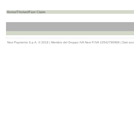
Home
/
Titolari
/Fast Claim
Nexi Payments S.p.A. © 2019 | Membro del Gruppo IVA Nexi P.IVA 10542790968 |
Dati soci