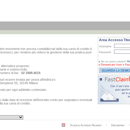
Area Accesso Titol
Username
ltimi movimenti non ancora contabilizzati della tua carta di credito è
iconosci, per rendere più veloce la gestione della tua pratica puoi
Password
Re
Sei un nuovo utente?
Dimenticato
User e Pas
e alternative proposte;
arte e sottoscrivilo;
al numero di fax:
02 3488.4619
.
ò essere inviata per posta all'indirizzo:
o Sempione 55, 20145 Milano
rato per ogni addebito contestato.
dalla data di ricezione dell’estratto conto per segnalarci eventuali
a tua carta di credito.
Scarica Acrobat Reader
Disclaimer