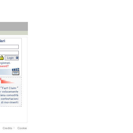
ari
gistrati.
sword?
Credits
Cookie