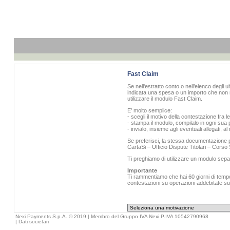
Fast Claim
Se nell'estratto conto o nell’elenco degli u
indicata una spesa o un importo che non r
utilizzare il modulo Fast Claim.
E’ molto semplice:
- scegli il motivo della contestazione fra l
- stampa il modulo, compilalo in ogni sua p
- invialo, insieme agli eventuali allegati, 
Se preferisci, la stessa documentazione pu
CartaSi – Ufficio Dispute Titolari – Cors
Ti preghiamo di utilizzare un modulo sepa
Importante
Ti rammentiamo che hai 60 giorni di tempo 
contestazioni su operazioni addebitate sull
Nexi Payments S.p.A. © 2019 | Membro del Gruppo IVA Nexi P.IVA 10542790968
|
Dati societari