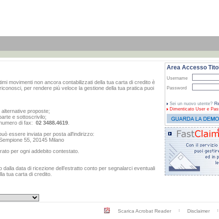
Area Accesso Titol
Username
ltimi movimenti non ancora contabilizzati della tua carta di credito è
iconosci, per rendere più veloce la gestione della tua pratica puoi
Password
Re
Sei un nuovo utente?
Dimenticato
User e Pas
e alternative proposte;
arte e sottoscrivilo;
al numero di fax:
02 3488.4619
.
ò essere inviata per posta all'indirizzo:
o Sempione 55, 20145 Milano
rato per ogni addebito contestato.
dalla data di ricezione dell’estratto conto per segnalarci eventuali
a tua carta di credito.
Scarica Acrobat Reader
Disclaimer