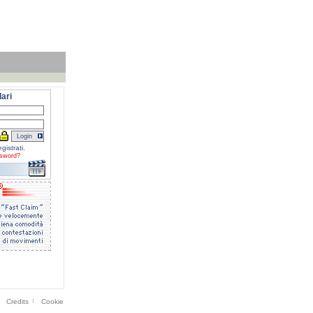
ari
gistrati.
sword?
Credits
Cookie