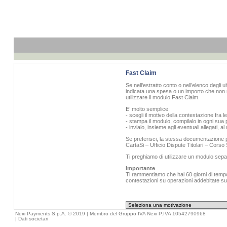
Fast Claim
Se nell'estratto conto o nell’elenco degli u
indicata una spesa o un importo che non r
utilizzare il modulo Fast Claim.
E’ molto semplice:
- scegli il motivo della contestazione fra l
- stampa il modulo, compilalo in ogni sua p
- invialo, insieme agli eventuali allegati, 
Se preferisci, la stessa documentazione pu
CartaSi – Ufficio Dispute Titolari – Cors
Ti preghiamo di utilizzare un modulo sepa
Importante
Ti rammentiamo che hai 60 giorni di tempo 
contestazioni su operazioni addebitate sull
Nexi Payments S.p.A. © 2019 | Membro del Gruppo IVA Nexi P.IVA 10542790968
|
Dati societari