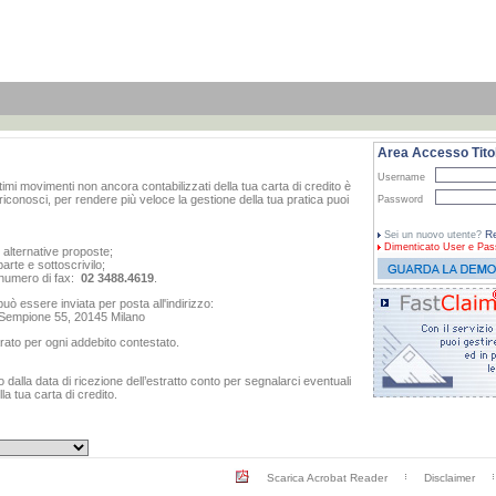
Area Accesso Titol
Username
ltimi movimenti non ancora contabilizzati della tua carta di credito è
iconosci, per rendere più veloce la gestione della tua pratica puoi
Password
Re
Sei un nuovo utente?
Dimenticato
User e Pas
e alternative proposte;
arte e sottoscrivilo;
al numero di fax:
02 3488.4619
.
ò essere inviata per posta all'indirizzo:
o Sempione 55, 20145 Milano
rato per ogni addebito contestato.
dalla data di ricezione dell’estratto conto per segnalarci eventuali
a tua carta di credito.
Scarica Acrobat Reader
Disclaimer