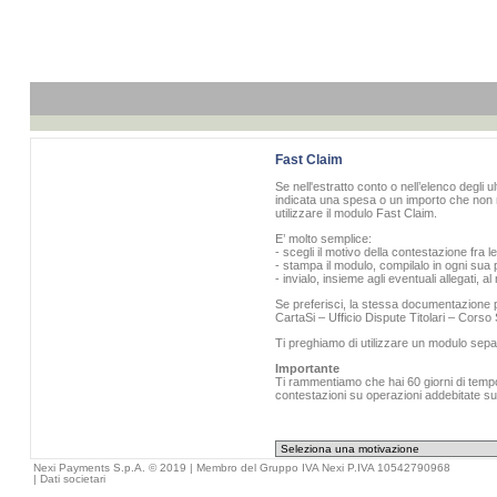
Fast Claim
Se nell'estratto conto o nell’elenco degli u
indicata una spesa o un importo che non r
utilizzare il modulo Fast Claim.
E’ molto semplice:
- scegli il motivo della contestazione fra l
- stampa il modulo, compilalo in ogni sua p
- invialo, insieme agli eventuali allegati, 
Se preferisci, la stessa documentazione pu
CartaSi – Ufficio Dispute Titolari – Cors
Ti preghiamo di utilizzare un modulo sepa
Importante
Ti rammentiamo che hai 60 giorni di tempo 
contestazioni su operazioni addebitate sull
Nexi Payments S.p.A. © 2019 | Membro del Gruppo IVA Nexi P.IVA 10542790968
|
Dati societari