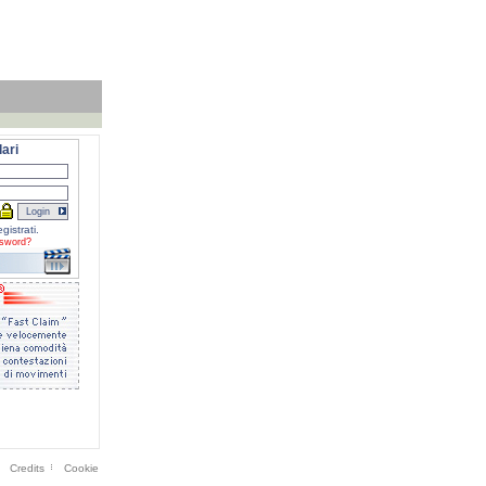
ari
gistrati.
sword?
Credits
Cookie