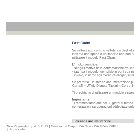
Fast Claim
Se nell'estratto conto o nell’elenco degli ul
indicata una spesa o un importo che non ric
utilizzare il modulo Fast Claim.
E’ molto semplice:
- scegli il motivo della contestazione fra le 
- stampa il modulo, compilalo in ogni sua pa
- invialo, insieme agli eventuali allegati, al
Se preferisci, la stessa documentazione può
CartaSi – Ufficio Dispute Titolari – Corso
Ti preghiamo di utilizzare un modulo separ
Importante
Ti rammentiamo che hai 60 giorni di tempo da
contestazioni su operazioni addebitate sulla
Nexi Payments S.p.A. © 2019 | Membro del Gruppo IVA Nexi P.IVA 10542790968
|
Dati societari