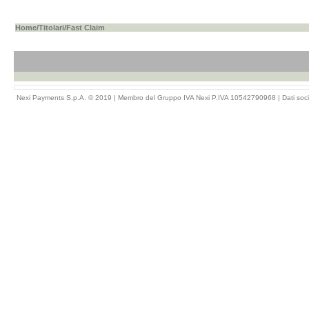
Home
/
Titolari
/Fast Claim
Nexi Payments S.p.A. © 2019 | Membro del Gruppo IVA Nexi P.IVA 10542790968 |
Dati soci