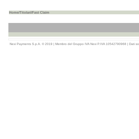
Home
/
Titolari
/Fast Claim
Nexi Payments S.p.A. © 2019 | Membro del Gruppo IVA Nexi P.IVA 10542790968 |
Dati so