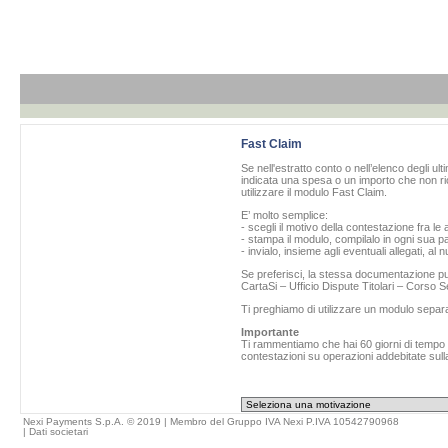
Fast Claim
Se nell'estratto conto o nell’elenco degli ul
indicata una spesa o un importo che non ric
utilizzare il modulo Fast Claim.
E’ molto semplice:
- scegli il motivo della contestazione fra le 
- stampa il modulo, compilalo in ogni sua pa
- invialo, insieme agli eventuali allegati, al
Se preferisci, la stessa documentazione può
CartaSi – Ufficio Dispute Titolari – Corso
Ti preghiamo di utilizzare un modulo separ
Importante
Ti rammentiamo che hai 60 giorni di tempo da
contestazioni su operazioni addebitate sulla
Nexi Payments S.p.A. © 2019 | Membro del Gruppo IVA Nexi P.IVA 10542790968
|
Dati societari