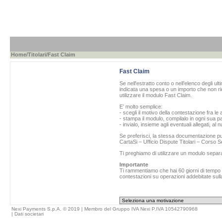
Home
/
Titolari
/Fast Claim
Fast Claim
Se nell'estratto conto o nell’elenco degli ul
indicata una spesa o un importo che non ric
utilizzare il modulo Fast Claim.
E’ molto semplice:
- scegli il motivo della contestazione fra le 
- stampa il modulo, compilalo in ogni sua pa
- invialo, insieme agli eventuali allegati, al
Se preferisci, la stessa documentazione può
CartaSi – Ufficio Dispute Titolari – Corso
Ti preghiamo di utilizzare un modulo separ
Importante
Ti rammentiamo che hai 60 giorni di tempo da
contestazioni su operazioni addebitate sulla
Nexi Payments S.p.A. © 2019 | Membro del Gruppo IVA Nexi P.IVA 10542790968
|
Dati societari