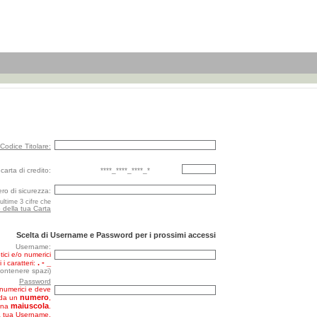
Codice Titolare:
carta di credito:
****_****_****_*
o di sicurezza:
ultime 3 cifre che
o della tua Carta
Scelta di Username e Password per i prossimi accessi
Username:
ici e/o numerici
. - _
 i caratteri:
ontenere spazi)
Password
anumerici e deve
numero
 da un
,
maiuscola
una
.
a tua Username,