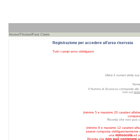
Home
/
Titolari
/Fast Claim
Registrazione per accedere all'area riservata
Tutti i campi sono obbligatori
Ultimi 3 numeri della tua 
Numer
Il Numero di Sicurezza corrisponde alle 
retr
trovi sul
(minimo 5 e massimo 20 caratteri alfabet
compresi
Ricorda che non può c
(minimo 8 e massimo 12 caratteri alf
essere composta obbligatoriarmente
minuscola
una
ed 
non può contenere
Ricorda che
l