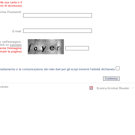
la tua carta o il
ro di sicurezza)
erma Password:
E-mail:
re nell'immagine.
Vedi un
esempio
mente l'immagine
ornare la pagina)
trattamento e la comunicazione dei miei dati per gli scopi inerenti l'attività dichiarata
cietari
Scarica Acrobat Reader