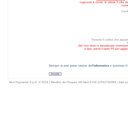
cognome e nome, le ultime 3 cifre del
nume
Conf
Trascrivi il codice che appa
(Se non riesci a visualizzare corretta
a lato, premi il tasto F5 per aggi
Dichiaro di aver preso visione dell'
Informativa
e autorizzo il 
Annulla
Nexi Payments S.p.A. © 2019 | Membro del Gruppo IVA Nexi P.IVA 10542790968 |
Dati so