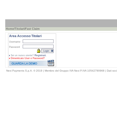
Home
/
Titolari
/Fast Claim
Area Accesso Titolari
Username
Password
Registrati.
Sei un nuovo utente?
Dimenticato
User e Password?
Nexi Payments S.p.A. © 2019 | Membro del Gruppo IVA Nexi P.IVA 10542790968 |
Dati soci