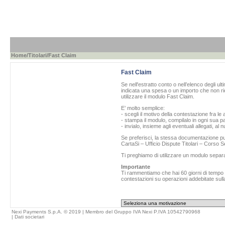
Home
/
Titolari
/Fast Claim
Fast Claim
Se nell'estratto conto o nell’elenco degli ul
indicata una spesa o un importo che non ric
utilizzare il modulo Fast Claim.
E’ molto semplice:
- scegli il motivo della contestazione fra le 
- stampa il modulo, compilalo in ogni sua pa
- invialo, insieme agli eventuali allegati, al
Se preferisci, la stessa documentazione può
CartaSi – Ufficio Dispute Titolari – Corso
Ti preghiamo di utilizzare un modulo separ
Importante
Ti rammentiamo che hai 60 giorni di tempo da
contestazioni su operazioni addebitate sulla
Nexi Payments S.p.A. © 2019 | Membro del Gruppo IVA Nexi P.IVA 10542790968
|
Dati societari