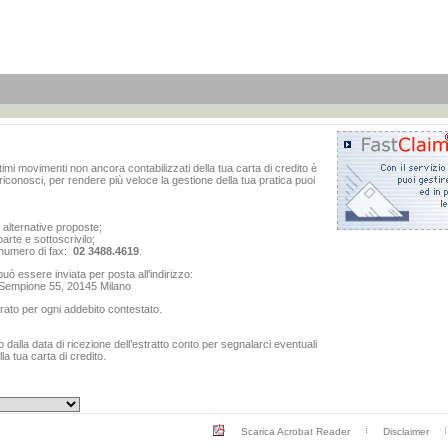
ltimi movimenti non ancora contabilizzati della tua carta di credito è
iconosci, per rendere più veloce la gestione della tua pratica puoi
e alternative proposte;
arte e sottoscrivilo;
al numero di fax:
02 3488.4619
.
ò essere inviata per posta all'indirizzo:
o Sempione 55, 20145 Milano
rato per ogni addebito contestato.
dalla data di ricezione dell’estratto conto per segnalarci eventuali
a tua carta di credito.
Scarica Acrobat Reader
Disclaimer