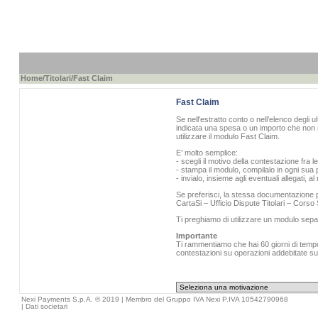
Home
/
Titolari
/Fast Claim
Fast Claim
Se nell'estratto conto o nell’elenco degli u
indicata una spesa o un importo che non r
utilizzare il modulo Fast Claim.
E’ molto semplice:
- scegli il motivo della contestazione fra l
- stampa il modulo, compilalo in ogni sua p
- invialo, insieme agli eventuali allegati, 
Se preferisci, la stessa documentazione pu
CartaSi – Ufficio Dispute Titolari – Cors
Ti preghiamo di utilizzare un modulo sepa
Importante
Ti rammentiamo che hai 60 giorni di tempo 
contestazioni su operazioni addebitate sull
Nexi Payments S.p.A. © 2019 | Membro del Gruppo IVA Nexi P.IVA 10542790968
|
Dati societari