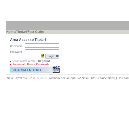
Home
/
Titolari
/Fast Claim
Area Accesso Titolari
Username
Password
Registrati.
Sei un nuovo utente?
Dimenticato
User e Password?
Nexi Payments S.p.A. © 2019 | Membro del Gruppo IVA Nexi P.IVA 10542790968 |
Dati soci