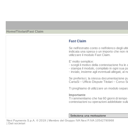
Home
/
Titolari
/Fast Claim
Fast Claim
Se nell'estratto conto o nell’elenco degli ul
indicata una spesa o un importo che non ric
utilizzare il modulo Fast Claim.
E’ molto semplice:
- scegli il motivo della contestazione fra le 
- stampa il modulo, compilalo in ogni sua pa
- invialo, insieme agli eventuali allegati, al
Se preferisci, la stessa documentazione può
CartaSi – Ufficio Dispute Titolari – Corso
Ti preghiamo di utilizzare un modulo separ
Importante
Ti rammentiamo che hai 60 giorni di tempo da
contestazioni su operazioni addebitate sulla
Nexi Payments S.p.A. © 2019 | Membro del Gruppo IVA Nexi P.IVA 10542790968
|
Dati societari