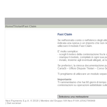
Home
/
Titolari
/Fast Claim
Fast Claim
Se nell'estratto conto o nell’elenco degli ul
indicata una spesa o un importo che non ric
utilizzare il modulo Fast Claim.
E’ molto semplice:
- scegli il motivo della contestazione fra le 
- stampa il modulo, compilalo in ogni sua pa
- invialo, insieme agli eventuali allegati, al
Se preferisci, la stessa documentazione può
CartaSi – Ufficio Dispute Titolari – Corso
Ti preghiamo di utilizzare un modulo separ
Importante
Ti rammentiamo che hai 60 giorni di tempo da
contestazioni su operazioni addebitate sulla
Nexi Payments S.p.A. © 2019 | Membro del Gruppo IVA Nexi P.IVA 10542790968
|
Dati societari