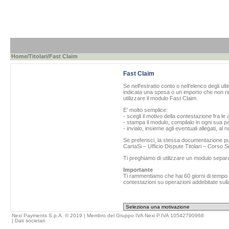
Home
/
Titolari
/Fast Claim
Fast Claim
Se nell'estratto conto o nell’elenco degli ul
indicata una spesa o un importo che non ric
utilizzare il modulo Fast Claim.
E’ molto semplice:
- scegli il motivo della contestazione fra le 
- stampa il modulo, compilalo in ogni sua pa
- invialo, insieme agli eventuali allegati, al
Se preferisci, la stessa documentazione può
CartaSi – Ufficio Dispute Titolari – Corso
Ti preghiamo di utilizzare un modulo separ
Importante
Ti rammentiamo che hai 60 giorni di tempo da
contestazioni su operazioni addebitate sulla
Nexi Payments S.p.A. © 2019 | Membro del Gruppo IVA Nexi P.IVA 10542790968
|
Dati societari