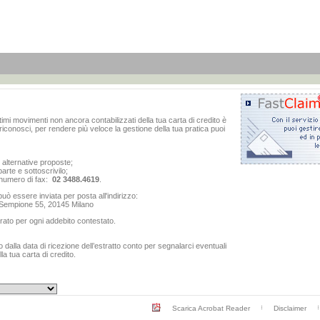
ltimi movimenti non ancora contabilizzati della tua carta di credito è
iconosci, per rendere più veloce la gestione della tua pratica puoi
e alternative proposte;
arte e sottoscrivilo;
al numero di fax:
02 3488.4619
.
ò essere inviata per posta all'indirizzo:
o Sempione 55, 20145 Milano
rato per ogni addebito contestato.
dalla data di ricezione dell’estratto conto per segnalarci eventuali
a tua carta di credito.
Scarica Acrobat Reader
Disclaimer