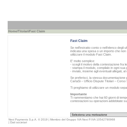
Home
/
Titolari
/Fast Claim
Fast Claim
Se nell'estratto conto o nell’elenco degli u
indicata una spesa o un importo che non r
utilizzare il modulo Fast Claim.
E’ molto semplice:
- scegli il motivo della contestazione fra l
- stampa il modulo, compilalo in ogni sua p
- invialo, insieme agli eventuali allegati, 
Se preferisci, la stessa documentazione pu
CartaSi – Ufficio Dispute Titolari – Cors
Ti preghiamo di utilizzare un modulo sepa
Importante
Ti rammentiamo che hai 60 giorni di tempo 
contestazioni su operazioni addebitate sull
Nexi Payments S.p.A. © 2019 | Membro del Gruppo IVA Nexi P.IVA 10542790968
|
Dati societari