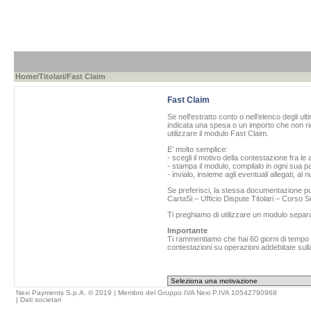
Home
/
Titolari
/Fast Claim
Fast Claim
Se nell'estratto conto o nell’elenco degli ul
indicata una spesa o un importo che non ric
utilizzare il modulo Fast Claim.
E’ molto semplice:
- scegli il motivo della contestazione fra le 
- stampa il modulo, compilalo in ogni sua pa
- invialo, insieme agli eventuali allegati, al
Se preferisci, la stessa documentazione può
CartaSi – Ufficio Dispute Titolari – Corso
Ti preghiamo di utilizzare un modulo separ
Importante
Ti rammentiamo che hai 60 giorni di tempo da
contestazioni su operazioni addebitate sulla
Nexi Payments S.p.A. © 2019 | Membro del Gruppo IVA Nexi P.IVA 10542790968
|
Dati societari