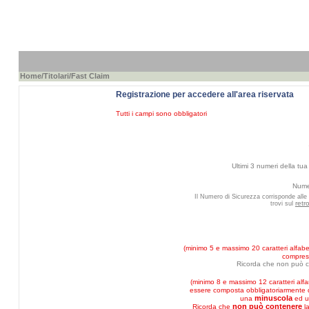
Home
/
Titolari
/Fast Claim
Registrazione per accedere all'area riservata
Tutti i campi sono obbligatori
Ultimi 3 numeri della tua 
Numer
Il Numero di Sicurezza corrisponde alle 
retr
trovi sul
(minimo 5 e massimo 20 caratteri alfabet
compresi
Ricorda che non può c
(minimo 8 e massimo 12 caratteri alf
essere composta obbligatoriarmente
minuscola
una
ed 
non può contenere
Ricorda che
l