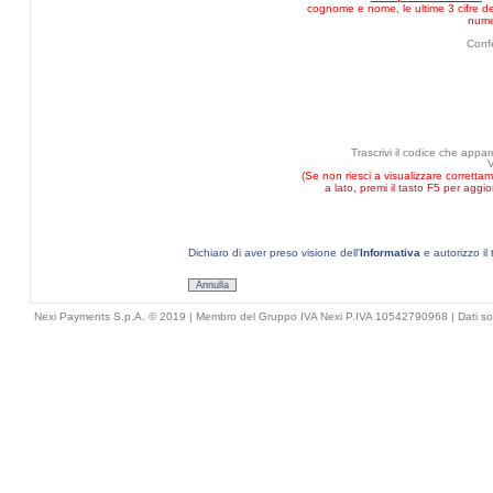
cognome e nome, le ultime 3 cifre del
nume
Conf
Trascrivi il codice che appa
(Se non riesci a visualizzare corretta
a lato, premi il tasto F5 per aggi
Dichiaro di aver preso visione dell'
Informativa
e autorizzo il 
Annulla
Nexi Payments S.p.A. © 2019 | Membro del Gruppo IVA Nexi P.IVA 10542790968 |
Dati so