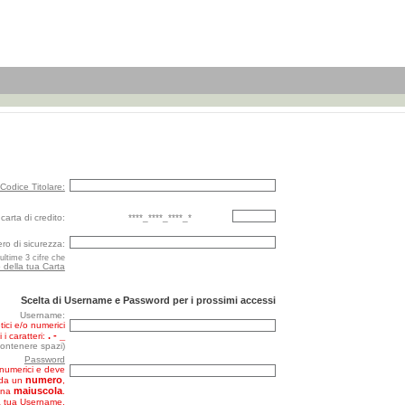
Codice Titolare:
carta di credito:
****_****_****_*
o di sicurezza:
ultime 3 cifre che
o della tua Carta
Scelta di Username e Password per i prossimi accessi
Username:
ici e/o numerici
. - _
 i caratteri:
ontenere spazi)
Password
anumerici e deve
numero
 da un
,
maiuscola
una
.
a tua Username,