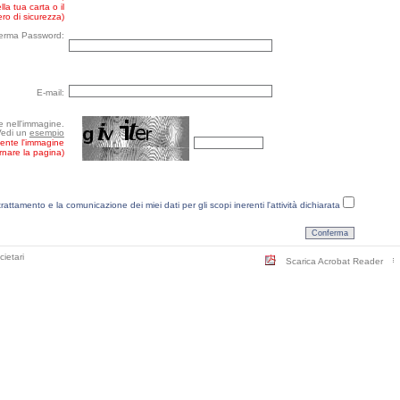
la tua carta o il
ro di sicurezza)
erma Password:
E-mail:
re nell'immagine.
Vedi un
esempio
mente l'immagine
ornare la pagina)
trattamento e la comunicazione dei miei dati per gli scopi inerenti l'attività dichiarata
cietari
Scarica Acrobat Reader