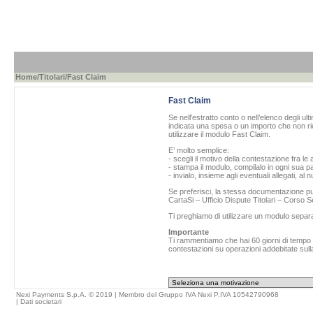
Home
/
Titolari
/Fast Claim
Fast Claim
Se nell'estratto conto o nell’elenco degli ul
indicata una spesa o un importo che non ric
utilizzare il modulo Fast Claim.
E’ molto semplice:
- scegli il motivo della contestazione fra le 
- stampa il modulo, compilalo in ogni sua pa
- invialo, insieme agli eventuali allegati, al
Se preferisci, la stessa documentazione può
CartaSi – Ufficio Dispute Titolari – Corso
Ti preghiamo di utilizzare un modulo separ
Importante
Ti rammentiamo che hai 60 giorni di tempo da
contestazioni su operazioni addebitate sulla
Nexi Payments S.p.A. © 2019 | Membro del Gruppo IVA Nexi P.IVA 10542790968
|
Dati societari