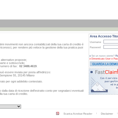
Area Accesso Titol
Username
ltimi movimenti non ancora contabilizzati della tua carta di credito è
iconosci, per rendere più veloce la gestione della tua pratica puoi
Password
Re
Sei un nuovo utente?
Dimenticato
User e Pas
e alternative proposte;
arte e sottoscrivilo;
al numero di fax:
02 3488.4619
.
ò essere inviata per posta all'indirizzo:
o Sempione 55, 20145 Milano
rato per ogni addebito contestato.
dalla data di ricezione dell’estratto conto per segnalarci eventuali
a tua carta di credito.
Scarica Acrobat Reader
Disclaimer