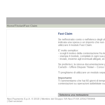
Home
/
Titolari
/Fast Claim
Fast Claim
Se nell'estratto conto o nell’elenco degli u
indicata una spesa o un importo che non r
utilizzare il modulo Fast Claim.
E’ molto semplice:
- scegli il motivo della contestazione fra l
- stampa il modulo, compilalo in ogni sua p
- invialo, insieme agli eventuali allegati, 
Se preferisci, la stessa documentazione pu
CartaSi – Ufficio Dispute Titolari – Cors
Ti preghiamo di utilizzare un modulo sepa
Importante
Ti rammentiamo che hai 60 giorni di tempo 
contestazioni su operazioni addebitate sull
Nexi Payments S.p.A. © 2019 | Membro del Gruppo IVA Nexi P.IVA 10542790968
|
Dati societari