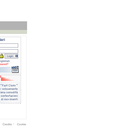
ari
gistrati.
sword?
Credits
Cookie