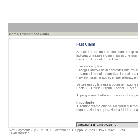
Home
/
Titolari
/Fast Claim
Fast Claim
Se nell'estratto conto o nell’elenco degli u
indicata una spesa o un importo che non r
utilizzare il modulo Fast Claim.
E’ molto semplice:
- scegli il motivo della contestazione fra l
- stampa il modulo, compilalo in ogni sua p
- invialo, insieme agli eventuali allegati, 
Se preferisci, la stessa documentazione pu
CartaSi – Ufficio Dispute Titolari – Cors
Ti preghiamo di utilizzare un modulo sepa
Importante
Ti rammentiamo che hai 60 giorni di tempo 
contestazioni su operazioni addebitate sull
Nexi Payments S.p.A. © 2019 | Membro del Gruppo IVA Nexi P.IVA 10542790968
|
Dati societari