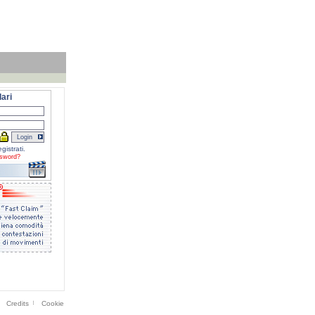
ari
gistrati.
sword?
Credits
Cookie