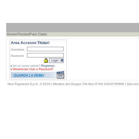
Home
/
Titolari
/Fast Claim
Area Accesso Titolari
Username
Password
Registrati.
Sei un nuovo utente?
Dimenticato
User e Password?
Nexi Payments S.p.A. © 2019 | Membro del Gruppo IVA Nexi P.IVA 10542790968 |
Dati soci