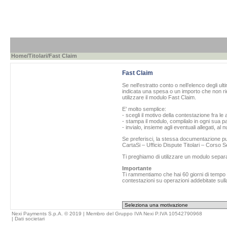
Home
/
Titolari
/Fast Claim
Fast Claim
Se nell'estratto conto o nell’elenco degli ul
indicata una spesa o un importo che non ric
utilizzare il modulo Fast Claim.
E’ molto semplice:
- scegli il motivo della contestazione fra le 
- stampa il modulo, compilalo in ogni sua pa
- invialo, insieme agli eventuali allegati, al
Se preferisci, la stessa documentazione può
CartaSi – Ufficio Dispute Titolari – Corso
Ti preghiamo di utilizzare un modulo separ
Importante
Ti rammentiamo che hai 60 giorni di tempo da
contestazioni su operazioni addebitate sulla
Nexi Payments S.p.A. © 2019 | Membro del Gruppo IVA Nexi P.IVA 10542790968
|
Dati societari