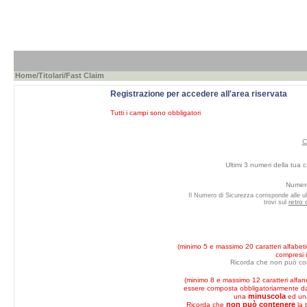
Home
/
Titolari
/Fast Claim
Registrazione per accedere all'area riservata
Tutti i campi sono obbligatori
C
Ultimi 3 numeri della tua c
Numero
Il Numero di Sicurezza corrisponde alle ul
retro 
trovi sul
(minimo 5 e massimo 20 caratteri alfabeti
compresi i
Ricorda che non può co
(minimo 8 e massimo 12 caratteri alfan
essere composta obbligatoriarmente 
minuscola
una
ed u
non può contenere
Ricorda che
la 