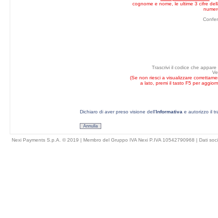
cognome e nome, le ultime 3 cifre della
numero
Confe
Trascrivi il codice che appare
Ve
(Se non riesci a visualizzare correttam
a lato, premi il tasto F5 per aggior
Dichiaro di aver preso visione dell'
Informativa
e autorizzo il t
Annulla
Nexi Payments S.p.A. © 2019 | Membro del Gruppo IVA Nexi P.IVA 10542790968 |
Dati soci