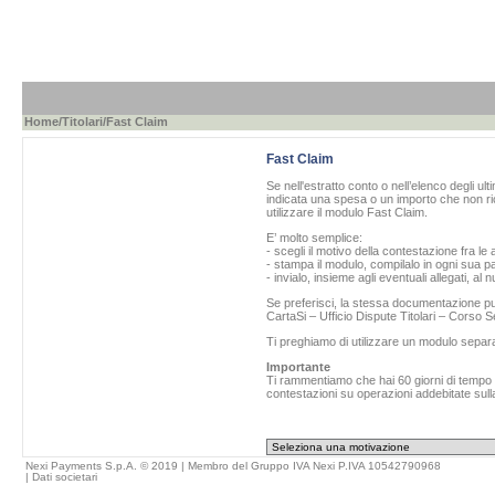
Home
/
Titolari
/Fast Claim
Fast Claim
Se nell'estratto conto o nell’elenco degli ul
indicata una spesa o un importo che non ric
utilizzare il modulo Fast Claim.
E’ molto semplice:
- scegli il motivo della contestazione fra le 
- stampa il modulo, compilalo in ogni sua pa
- invialo, insieme agli eventuali allegati, al
Se preferisci, la stessa documentazione può
CartaSi – Ufficio Dispute Titolari – Corso
Ti preghiamo di utilizzare un modulo separ
Importante
Ti rammentiamo che hai 60 giorni di tempo da
contestazioni su operazioni addebitate sulla
Nexi Payments S.p.A. © 2019 | Membro del Gruppo IVA Nexi P.IVA 10542790968
|
Dati societari