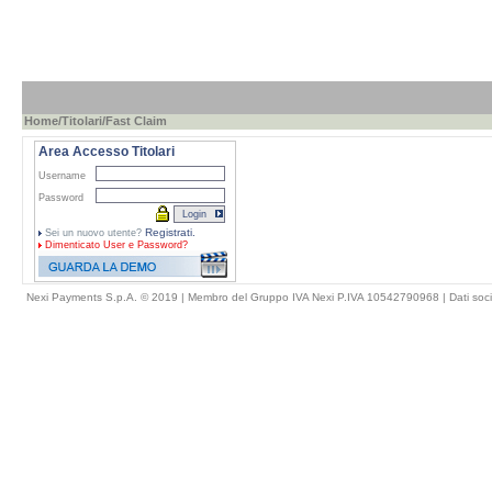
Home
/
Titolari
/Fast Claim
Area Accesso Titolari
Username
Password
Registrati.
Sei un nuovo utente?
Dimenticato
User e Password?
Nexi Payments S.p.A. © 2019 | Membro del Gruppo IVA Nexi P.IVA 10542790968 |
Dati soci