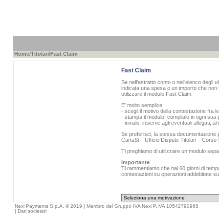
Home
/
Titolari
/Fast Claim
Fast Claim
Se nell'estratto conto o nell’elenco degli u
indicata una spesa o un importo che non r
utilizzare il modulo Fast Claim.
E’ molto semplice:
- scegli il motivo della contestazione fra l
- stampa il modulo, compilalo in ogni sua p
- invialo, insieme agli eventuali allegati, 
Se preferisci, la stessa documentazione pu
CartaSi – Ufficio Dispute Titolari – Cors
Ti preghiamo di utilizzare un modulo sepa
Importante
Ti rammentiamo che hai 60 giorni di tempo 
contestazioni su operazioni addebitate sull
Nexi Payments S.p.A. © 2019 | Membro del Gruppo IVA Nexi P.IVA 10542790968
|
Dati societari