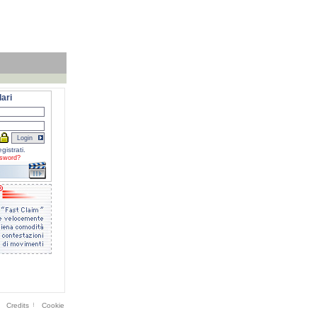
ari
gistrati.
sword?
Credits
Cookie