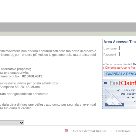
Area Accesso Titol
Username
ltimi movimenti non ancora contabilizzati della tua carta di credito è
iconosci, per rendere più veloce la gestione della tua pratica puoi
Password
Re
Sei un nuovo utente?
Dimenticato
User e Pas
e alternative proposte;
arte e sottoscrivilo;
al numero di fax:
02 3488.4619
.
ò essere inviata per posta all'indirizzo:
o Sempione 55, 20145 Milano
rato per ogni addebito contestato.
dalla data di ricezione dell’estratto conto per segnalarci eventuali
a tua carta di credito.
Scarica Acrobat Reader
Disclaimer