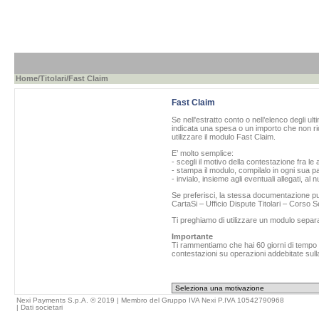
Home
/
Titolari
/Fast Claim
Fast Claim
Se nell'estratto conto o nell’elenco degli ul
indicata una spesa o un importo che non ric
utilizzare il modulo Fast Claim.
E’ molto semplice:
- scegli il motivo della contestazione fra le 
- stampa il modulo, compilalo in ogni sua pa
- invialo, insieme agli eventuali allegati, al
Se preferisci, la stessa documentazione può
CartaSi – Ufficio Dispute Titolari – Corso
Ti preghiamo di utilizzare un modulo separ
Importante
Ti rammentiamo che hai 60 giorni di tempo da
contestazioni su operazioni addebitate sulla
Nexi Payments S.p.A. © 2019 | Membro del Gruppo IVA Nexi P.IVA 10542790968
|
Dati societari