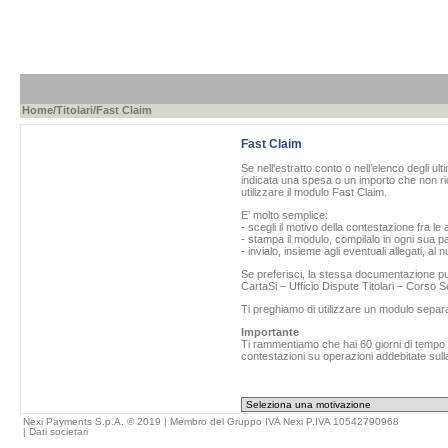
Home
/
Titolari
/Fast Claim
Fast Claim
Se nell'estratto conto o nell’elenco degli ul
indicata una spesa o un importo che non ric
utilizzare il modulo Fast Claim.
E’ molto semplice:
- scegli il motivo della contestazione fra le 
- stampa il modulo, compilalo in ogni sua pa
- invialo, insieme agli eventuali allegati, al
Se preferisci, la stessa documentazione può
CartaSi – Ufficio Dispute Titolari – Corso
Ti preghiamo di utilizzare un modulo separ
Importante
Ti rammentiamo che hai 60 giorni di tempo da
contestazioni su operazioni addebitate sulla
Nexi Payments S.p.A. © 2019 | Membro del Gruppo IVA Nexi P.IVA 10542790968
|
Dati societari