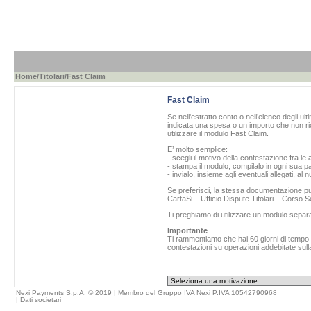
Home
/
Titolari
/Fast Claim
Fast Claim
Se nell'estratto conto o nell’elenco degli ul
indicata una spesa o un importo che non ric
utilizzare il modulo Fast Claim.
E’ molto semplice:
- scegli il motivo della contestazione fra le 
- stampa il modulo, compilalo in ogni sua pa
- invialo, insieme agli eventuali allegati, al
Se preferisci, la stessa documentazione può
CartaSi – Ufficio Dispute Titolari – Corso
Ti preghiamo di utilizzare un modulo separ
Importante
Ti rammentiamo che hai 60 giorni di tempo da
contestazioni su operazioni addebitate sulla
Nexi Payments S.p.A. © 2019 | Membro del Gruppo IVA Nexi P.IVA 10542790968
|
Dati societari