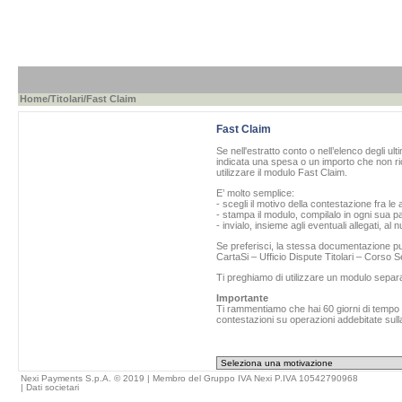
Home
/
Titolari
/Fast Claim
Fast Claim
Se nell'estratto conto o nell’elenco degli ul
indicata una spesa o un importo che non ric
utilizzare il modulo Fast Claim.
E’ molto semplice:
- scegli il motivo della contestazione fra le 
- stampa il modulo, compilalo in ogni sua pa
- invialo, insieme agli eventuali allegati, al
Se preferisci, la stessa documentazione può
CartaSi – Ufficio Dispute Titolari – Corso
Ti preghiamo di utilizzare un modulo separ
Importante
Ti rammentiamo che hai 60 giorni di tempo da
contestazioni su operazioni addebitate sulla
Nexi Payments S.p.A. © 2019 | Membro del Gruppo IVA Nexi P.IVA 10542790968
|
Dati societari