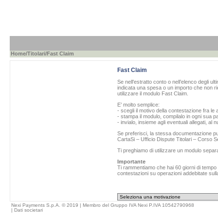
Home
/
Titolari
/Fast Claim
Fast Claim
Se nell'estratto conto o nell’elenco degli ul
indicata una spesa o un importo che non ric
utilizzare il modulo Fast Claim.
E’ molto semplice:
- scegli il motivo della contestazione fra le 
- stampa il modulo, compilalo in ogni sua pa
- invialo, insieme agli eventuali allegati, al
Se preferisci, la stessa documentazione può
CartaSi – Ufficio Dispute Titolari – Corso
Ti preghiamo di utilizzare un modulo separ
Importante
Ti rammentiamo che hai 60 giorni di tempo da
contestazioni su operazioni addebitate sulla
Nexi Payments S.p.A. © 2019 | Membro del Gruppo IVA Nexi P.IVA 10542790968
|
Dati societari