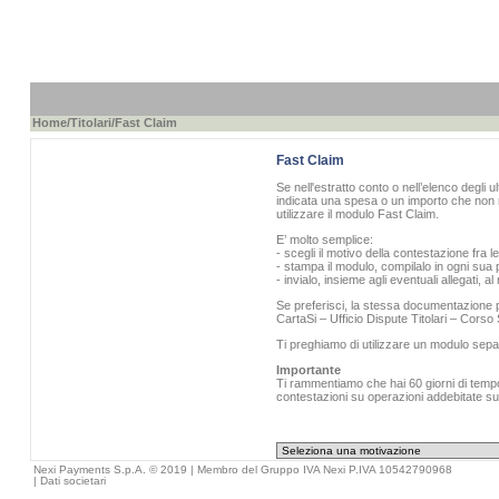
Home
/
Titolari
/Fast Claim
Fast Claim
Se nell'estratto conto o nell’elenco degli u
indicata una spesa o un importo che non r
utilizzare il modulo Fast Claim.
E’ molto semplice:
- scegli il motivo della contestazione fra l
- stampa il modulo, compilalo in ogni sua p
- invialo, insieme agli eventuali allegati, 
Se preferisci, la stessa documentazione pu
CartaSi – Ufficio Dispute Titolari – Cors
Ti preghiamo di utilizzare un modulo sepa
Importante
Ti rammentiamo che hai 60 giorni di tempo 
contestazioni su operazioni addebitate sull
Nexi Payments S.p.A. © 2019 | Membro del Gruppo IVA Nexi P.IVA 10542790968
|
Dati societari