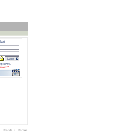
ari
gistrati.
sword?
Credits
Cookie