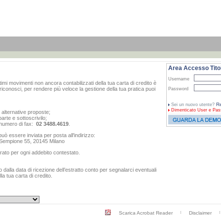
Area Accesso Titol
Username
ltimi movimenti non ancora contabilizzati della tua carta di credito è
iconosci, per rendere più veloce la gestione della tua pratica puoi
Password
Re
Sei un nuovo utente?
Dimenticato
User e Pas
e alternative proposte;
arte e sottoscrivilo;
al numero di fax:
02 3488.4619
.
ò essere inviata per posta all'indirizzo:
o Sempione 55, 20145 Milano
rato per ogni addebito contestato.
dalla data di ricezione dell’estratto conto per segnalarci eventuali
a tua carta di credito.
Scarica Acrobat Reader
Disclaimer