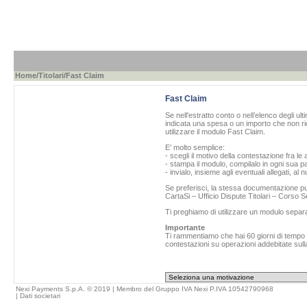
Home
/
Titolari
/Fast Claim
Fast Claim
Se nell'estratto conto o nell’elenco degli ul
indicata una spesa o un importo che non ric
utilizzare il modulo Fast Claim.
E’ molto semplice:
- scegli il motivo della contestazione fra le 
- stampa il modulo, compilalo in ogni sua pa
- invialo, insieme agli eventuali allegati, al
Se preferisci, la stessa documentazione può
CartaSi – Ufficio Dispute Titolari – Corso
Ti preghiamo di utilizzare un modulo separ
Importante
Ti rammentiamo che hai 60 giorni di tempo da
contestazioni su operazioni addebitate sulla
Nexi Payments S.p.A. © 2019 | Membro del Gruppo IVA Nexi P.IVA 10542790968
|
Dati societari