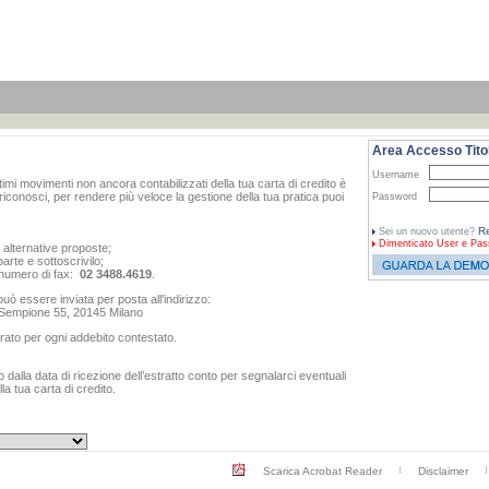
Area Accesso Titol
Username
ltimi movimenti non ancora contabilizzati della tua carta di credito è
iconosci, per rendere più veloce la gestione della tua pratica puoi
Password
Re
Sei un nuovo utente?
Dimenticato
User e Pas
e alternative proposte;
arte e sottoscrivilo;
al numero di fax:
02 3488.4619
.
ò essere inviata per posta all'indirizzo:
o Sempione 55, 20145 Milano
rato per ogni addebito contestato.
dalla data di ricezione dell’estratto conto per segnalarci eventuali
a tua carta di credito.
Scarica Acrobat Reader
Disclaimer