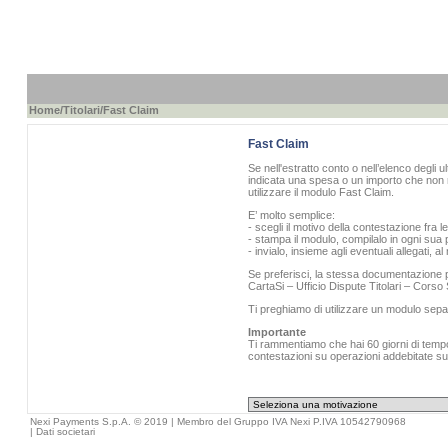
Home
/
Titolari
/Fast Claim
Fast Claim
Se nell'estratto conto o nell’elenco degli u
indicata una spesa o un importo che non r
utilizzare il modulo Fast Claim.
E’ molto semplice:
- scegli il motivo della contestazione fra l
- stampa il modulo, compilalo in ogni sua p
- invialo, insieme agli eventuali allegati, 
Se preferisci, la stessa documentazione pu
CartaSi – Ufficio Dispute Titolari – Cors
Ti preghiamo di utilizzare un modulo sepa
Importante
Ti rammentiamo che hai 60 giorni di tempo 
contestazioni su operazioni addebitate sull
Nexi Payments S.p.A. © 2019 | Membro del Gruppo IVA Nexi P.IVA 10542790968
|
Dati societari