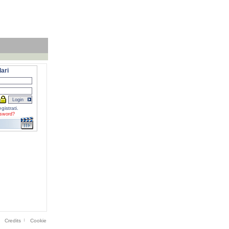
ari
gistrati.
sword?
Credits
Cookie