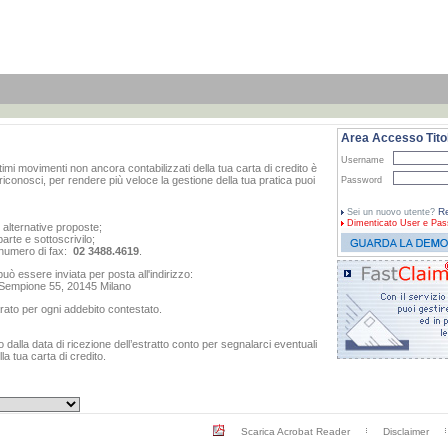
Area Accesso Titol
Username
ltimi movimenti non ancora contabilizzati della tua carta di credito è
iconosci, per rendere più veloce la gestione della tua pratica puoi
Password
Re
Sei un nuovo utente?
Dimenticato
User e Pas
e alternative proposte;
arte e sottoscrivilo;
al numero di fax:
02 3488.4619
.
ò essere inviata per posta all'indirizzo:
o Sempione 55, 20145 Milano
rato per ogni addebito contestato.
dalla data di ricezione dell’estratto conto per segnalarci eventuali
a tua carta di credito.
Scarica Acrobat Reader
Disclaimer