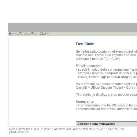
Home
/
Titolari
/Fast Claim
Fast Claim
Se nell'estratto conto o nell’elenco degli u
indicata una spesa o un importo che non r
utilizzare il modulo Fast Claim.
E’ molto semplice:
- scegli il motivo della contestazione fra l
- stampa il modulo, compilalo in ogni sua p
- invialo, insieme agli eventuali allegati, 
Se preferisci, la stessa documentazione pu
CartaSi – Ufficio Dispute Titolari – Cors
Ti preghiamo di utilizzare un modulo sepa
Importante
Ti rammentiamo che hai 60 giorni di tempo 
contestazioni su operazioni addebitate sull
Nexi Payments S.p.A. © 2019 | Membro del Gruppo IVA Nexi P.IVA 10542790968
|
Dati societari