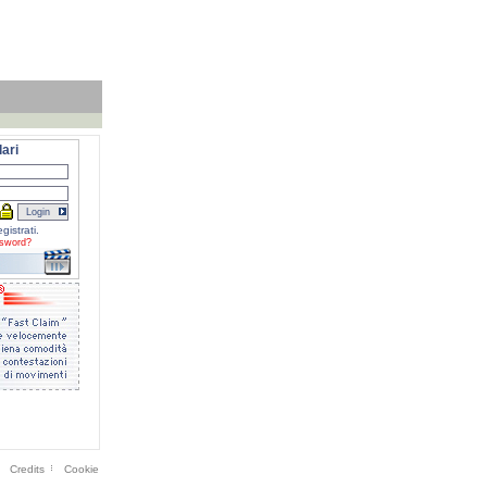
ari
gistrati.
sword?
Credits
Cookie