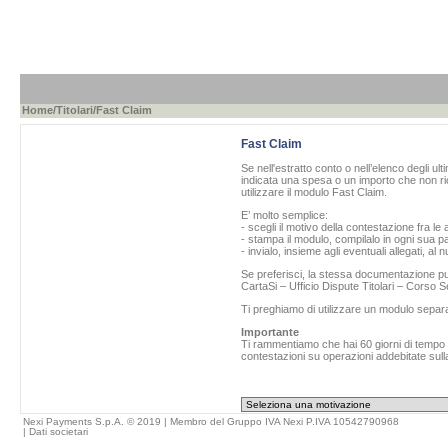
Home
/
Titolari
/Fast Claim
Fast Claim
Se nell'estratto conto o nell’elenco degli ul
indicata una spesa o un importo che non ric
utilizzare il modulo Fast Claim.
E’ molto semplice:
- scegli il motivo della contestazione fra le 
- stampa il modulo, compilalo in ogni sua pa
- invialo, insieme agli eventuali allegati, al
Se preferisci, la stessa documentazione può
CartaSi – Ufficio Dispute Titolari – Corso
Ti preghiamo di utilizzare un modulo separ
Importante
Ti rammentiamo che hai 60 giorni di tempo da
contestazioni su operazioni addebitate sulla
Nexi Payments S.p.A. © 2019 | Membro del Gruppo IVA Nexi P.IVA 10542790968
|
Dati societari