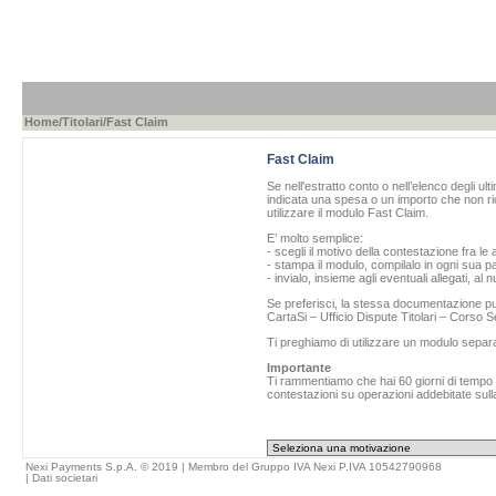
Home
/
Titolari
/Fast Claim
Fast Claim
Se nell'estratto conto o nell’elenco degli ul
indicata una spesa o un importo che non ric
utilizzare il modulo Fast Claim.
E’ molto semplice:
- scegli il motivo della contestazione fra le 
- stampa il modulo, compilalo in ogni sua pa
- invialo, insieme agli eventuali allegati, al
Se preferisci, la stessa documentazione può
CartaSi – Ufficio Dispute Titolari – Corso
Ti preghiamo di utilizzare un modulo separ
Importante
Ti rammentiamo che hai 60 giorni di tempo da
contestazioni su operazioni addebitate sulla
Nexi Payments S.p.A. © 2019 | Membro del Gruppo IVA Nexi P.IVA 10542790968
|
Dati societari