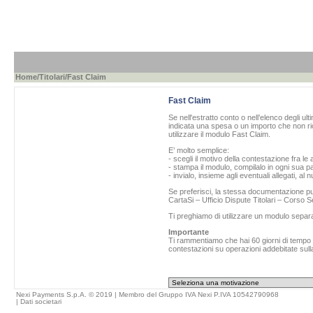
Home
/
Titolari
/Fast Claim
Fast Claim
Se nell'estratto conto o nell’elenco degli ul
indicata una spesa o un importo che non ric
utilizzare il modulo Fast Claim.
E’ molto semplice:
- scegli il motivo della contestazione fra le 
- stampa il modulo, compilalo in ogni sua pa
- invialo, insieme agli eventuali allegati, al
Se preferisci, la stessa documentazione può
CartaSi – Ufficio Dispute Titolari – Corso
Ti preghiamo di utilizzare un modulo separ
Importante
Ti rammentiamo che hai 60 giorni di tempo da
contestazioni su operazioni addebitate sulla
Nexi Payments S.p.A. © 2019 | Membro del Gruppo IVA Nexi P.IVA 10542790968
|
Dati societari