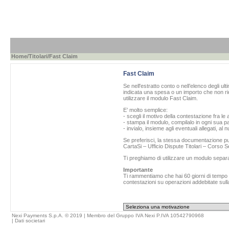
Home
/
Titolari
/Fast Claim
Fast Claim
Se nell'estratto conto o nell’elenco degli ul
indicata una spesa o un importo che non ric
utilizzare il modulo Fast Claim.
E’ molto semplice:
- scegli il motivo della contestazione fra le 
- stampa il modulo, compilalo in ogni sua pa
- invialo, insieme agli eventuali allegati, al
Se preferisci, la stessa documentazione può
CartaSi – Ufficio Dispute Titolari – Corso
Ti preghiamo di utilizzare un modulo separ
Importante
Ti rammentiamo che hai 60 giorni di tempo da
contestazioni su operazioni addebitate sulla
Nexi Payments S.p.A. © 2019 | Membro del Gruppo IVA Nexi P.IVA 10542790968
|
Dati societari