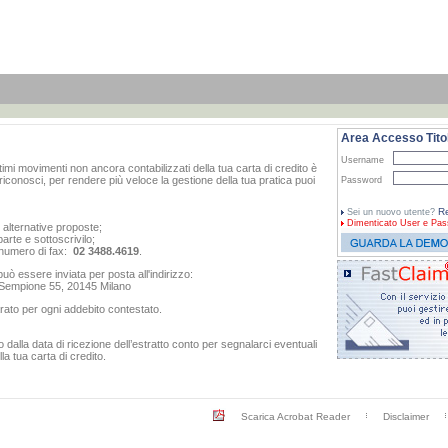
Area Accesso Titol
Username
ltimi movimenti non ancora contabilizzati della tua carta di credito è
iconosci, per rendere più veloce la gestione della tua pratica puoi
Password
Re
Sei un nuovo utente?
Dimenticato
User e Pas
e alternative proposte;
arte e sottoscrivilo;
al numero di fax:
02 3488.4619
.
ò essere inviata per posta all'indirizzo:
o Sempione 55, 20145 Milano
rato per ogni addebito contestato.
dalla data di ricezione dell’estratto conto per segnalarci eventuali
a tua carta di credito.
Scarica Acrobat Reader
Disclaimer