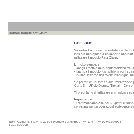
Home
/
Titolari
/Fast Claim
Fast Claim
Se nell'estratto conto o nell’elenco degli u
indicata una spesa o un importo che non r
utilizzare il modulo Fast Claim.
E’ molto semplice:
- scegli il motivo della contestazione fra l
- stampa il modulo, compilalo in ogni sua p
- invialo, insieme agli eventuali allegati, 
Se preferisci, la stessa documentazione pu
CartaSi – Ufficio Dispute Titolari – Cors
Ti preghiamo di utilizzare un modulo sepa
Importante
Ti rammentiamo che hai 60 giorni di tempo 
contestazioni su operazioni addebitate sull
Nexi Payments S.p.A. © 2019 | Membro del Gruppo IVA Nexi P.IVA 10542790968
|
Dati societari