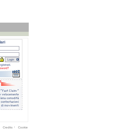
ari
gistrati.
sword?
Credits
Cookie