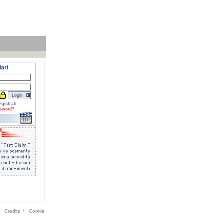
ari
gistrati.
sword?
Credits
Cookie