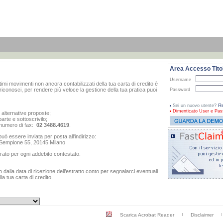
Area Accesso Titol
Username
ltimi movimenti non ancora contabilizzati della tua carta di credito è
iconosci, per rendere più veloce la gestione della tua pratica puoi
Password
Re
Sei un nuovo utente?
Dimenticato
User e Pas
e alternative proposte;
arte e sottoscrivilo;
al numero di fax:
02 3488.4619
.
ò essere inviata per posta all'indirizzo:
o Sempione 55, 20145 Milano
rato per ogni addebito contestato.
dalla data di ricezione dell’estratto conto per segnalarci eventuali
a tua carta di credito.
Scarica Acrobat Reader
Disclaimer