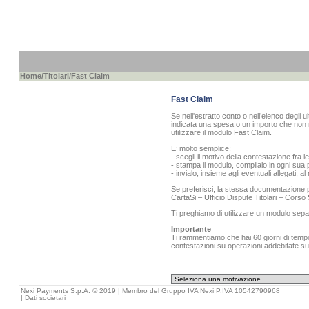
Home
/
Titolari
/Fast Claim
Fast Claim
Se nell'estratto conto o nell’elenco degli u
indicata una spesa o un importo che non r
utilizzare il modulo Fast Claim.
E’ molto semplice:
- scegli il motivo della contestazione fra l
- stampa il modulo, compilalo in ogni sua p
- invialo, insieme agli eventuali allegati, 
Se preferisci, la stessa documentazione pu
CartaSi – Ufficio Dispute Titolari – Cors
Ti preghiamo di utilizzare un modulo sepa
Importante
Ti rammentiamo che hai 60 giorni di tempo 
contestazioni su operazioni addebitate sull
Nexi Payments S.p.A. © 2019 | Membro del Gruppo IVA Nexi P.IVA 10542790968
|
Dati societari